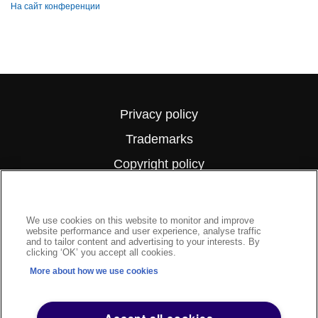
На сайт конференции
Privacy policy
Trademarks
Copyright policy
Terms of use
We Care About Your Privacy
Sitemap
We use cookies on this website to monitor and improve
website performance and user experience, analyse traffic
Modern Slavery Statement
and to tailor content and advertising to your interests. By
clicking ‘OK’ you accept all cookies.
More about how we use cookies
www.argusmedia.com